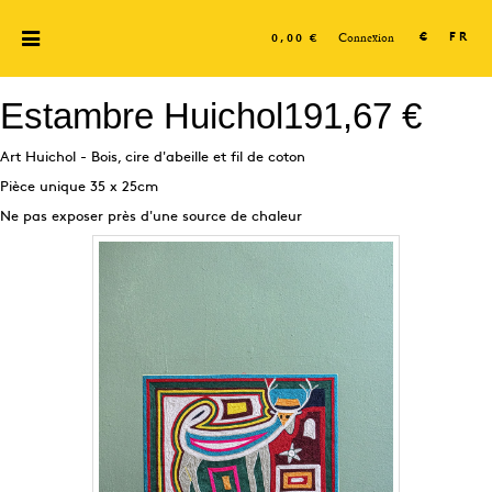
Connexion
€
FR
0,00 €
Estambre Huichol
191,67 €
Art Huichol - Bois, cire d'abeille et fil de coton
Pièce unique 35 x 25cm
Ne pas exposer près d'une source de chaleur